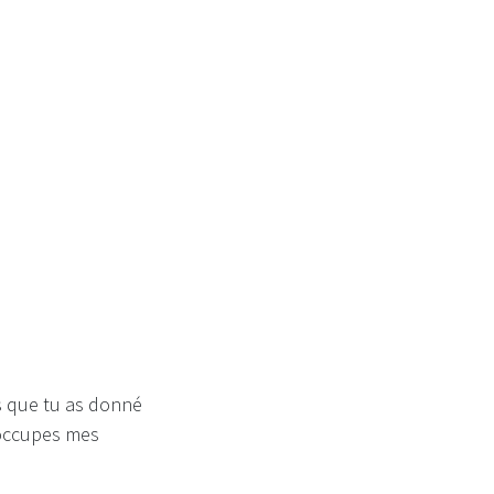
reira
as que tu as donné
occupes mes