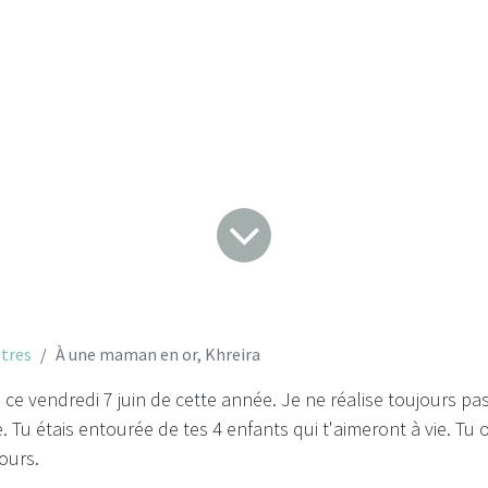
e maman en or, Kh
tres
À une maman en or, Khreira
 ce vendredi 7 juin de cette année. Je ne réalise toujours p
e. Tu étais entourée de tes 4 enfants qui t'aimeront à vie.
Tu 
ours.