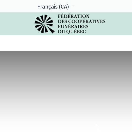
Français (CA)
La FCFQ
Services offerts