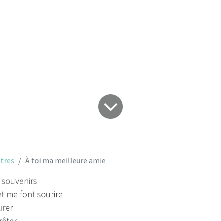
toi ma meilleure a
tres
À toi ma meilleure amie
e souvenirs
t me font sourire
urer
rêter