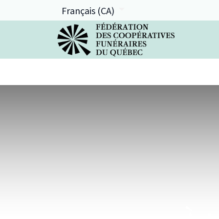
Français (CA)
La FCFQ
Services offerts