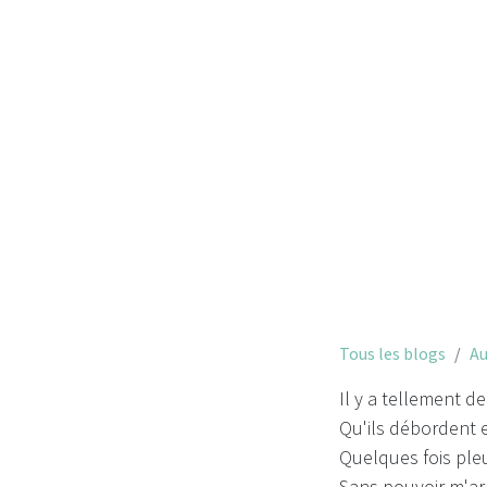
À 
Tous les blogs
Au
Il y a tellement d
Qu'ils débordent e
Quelques fois ple
Sans pouvoir m'ar