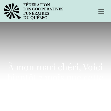
À mon mari chéri, Voici
bientôt 7 mois que cette
terrible maladie t'a
emporté...