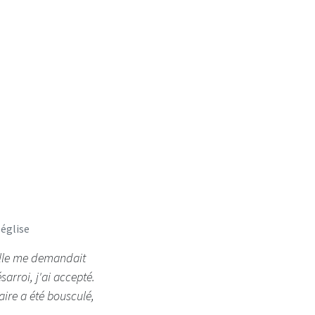
 église
'elle me demandait
arroi, j'ai accepté.
ire a été bousculé,