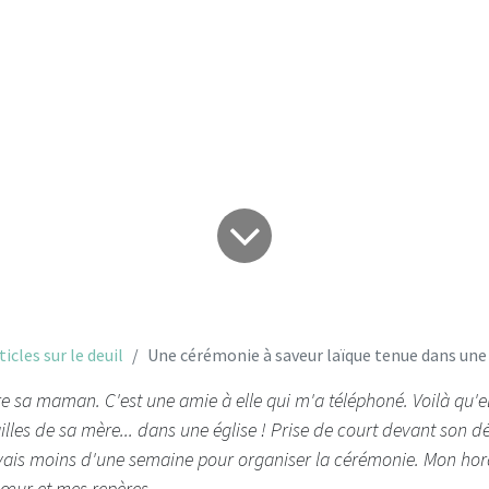
une église
ticles sur le deuil
Une cérémonie à saveur laïque tenue dans une
re sa maman. C'est une amie à elle qui m'a téléphoné. Voilà qu
lles de sa mère... dans une église ! Prise de court devant son dés
vais moins d'une semaine pour organiser la cérémonie. Mon hora
œur et mes repères.