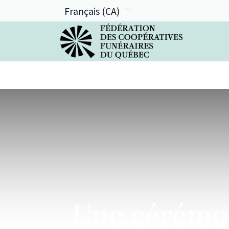
Français (CA)
La FCFQ
Services offerts
Une cérémon