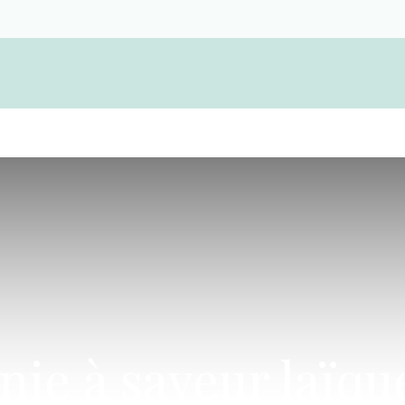
Devenir membre d'une coopérative funérair
ie à saveur laïqu