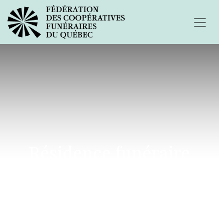
Résidence funéraire
Laterrière