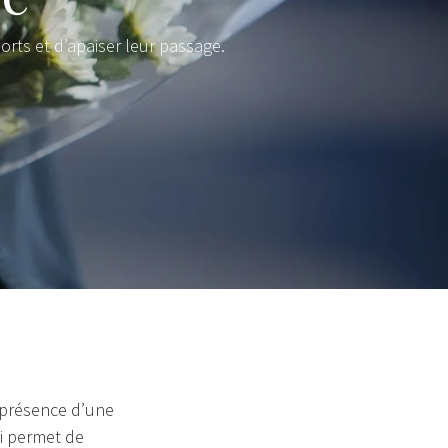
orts et d’apaiser leur passage.
n présence d’une
ui permet de