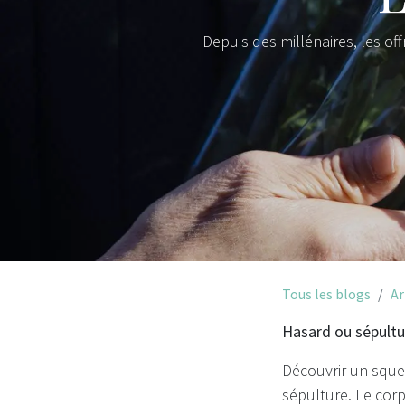
Depuis des millénaires, les of
Tous les blogs
Ar
Hasard ou sépultu
Découvrir un sque
sépulture. Le corp