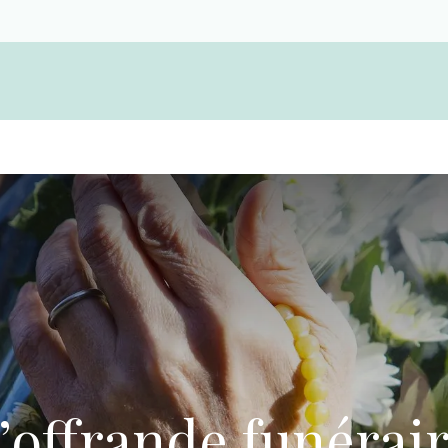
Devenir membre d'une coopérative funérair
’offrande funérai