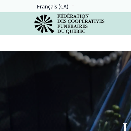
Français (CA)
La FCFQ
Services offerts
L