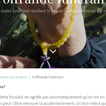
frandes funéraires révèlent le besoin humain d’honorer les m
ticles sur le deuil
L’offrande funéraire
re?
lette fossilisé ne signifie pas automatiquement qu’on est e
s peut s’être retrouvé là accidentellement. Un bon indice q