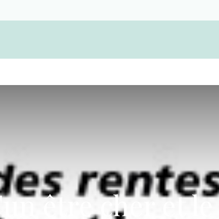
Devenir membre d'une coopérative funérair
'un être cher et l