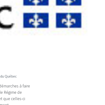
s du Québec
démarches à faire
 le Régime de
t que celles-ci
ement.