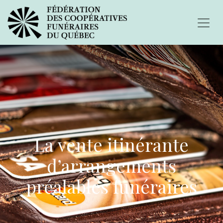
La vente itinérante
d’arrangements
préalables funéraires