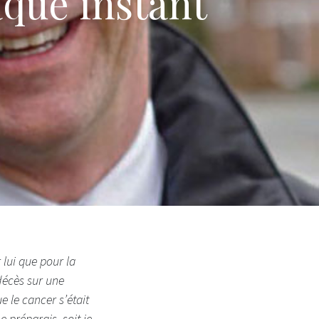
aque instant
lui que pour la
 décès sur une
e le cancer s’était
 préparais, soit je