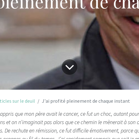
é pleinement de ch
ticles sur le deuil
J'ai profité pleinement de chaque instant
pris que mon père avait le cancer, ce fut un choc, autant pour 
7 ans et on n’imaginait pas alors que ce chemin le mènerait à son
. De rechute en rémission, ce fut difficile émotivement, parce qu
s organes au fil du temps. J’ai rapidement compris que soit je me