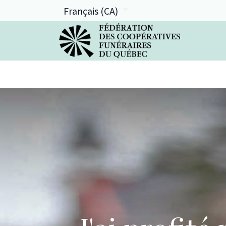
Français (CA)
La FCFQ
Services offerts