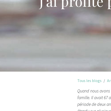
J'ai profit
Tous les blogs
Ar
Quand nous avons ap
famille. Il avait 6
période de deux ans
étendu sur plusieur