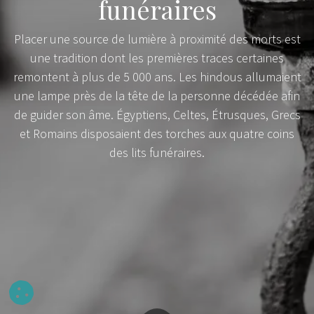
funéraires
Placer une source de lumière à proximité des morts est
une tradition dont les premières traces certaines
remontent à plus de 5 000 ans. Les hindous allumaient
une lampe près de la tête de la personne décédée afin
de guider son âme. Égyptiens, Celtes, Étrusques, Grecs
et Romains disposaient des torches aux quatre coins
des lits funéraires.