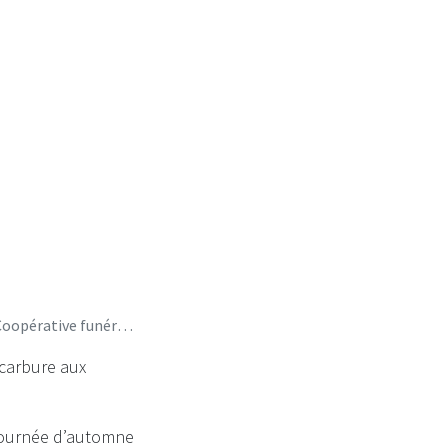
ire?
pérative funéraire?
 carbure aux
 journée d’automne