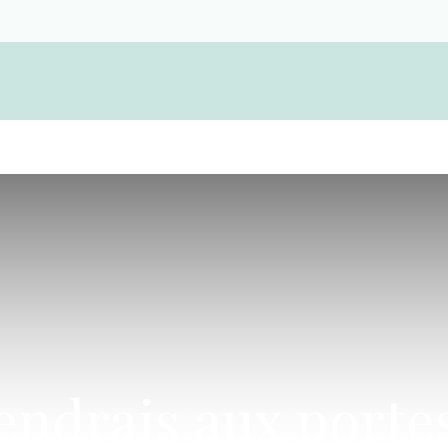
Devenir membre d'une coopérative funérair
iendrais aux porte