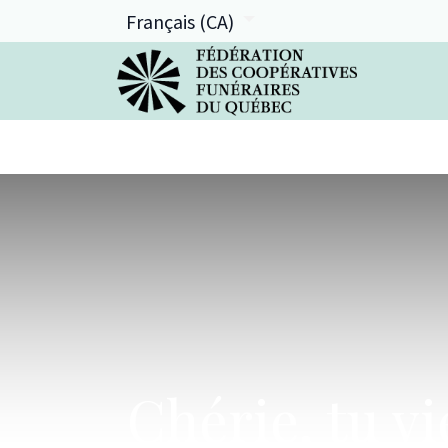
Français (CA)
La FCFQ
Services offerts
Chérie, tu v