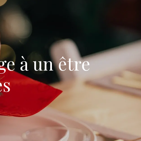
e à un être
es