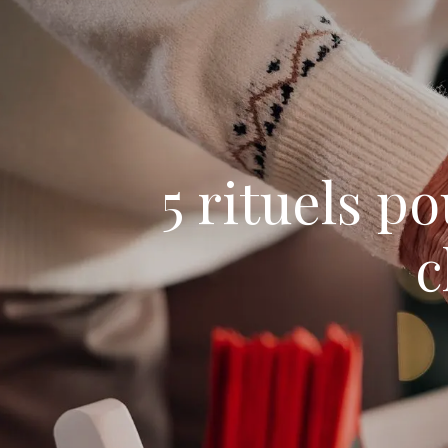
5 rituels 
c