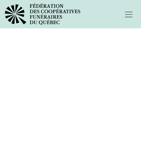
Éternellement
dévouée​